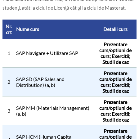
studenţi, atât la ciclul de Licenţă cât şi la ciclul de Masterat.
Nr.
Nume curs
Detalii curs
crt
Prezentare
curs/optiuni de
1
SAP Navigare + Utilizare SAP
curs; Exercitii;
Studii de caz
Prezentare
SAP SD (SAP Sales and
curs/optiuni de
2
Distribution) (a, b)
curs; Exercitii;
Studii de caz
Prezentare
SAP MM (Materials Management)
curs/optiuni de
3
(a, b)
curs; Exercitii;
Studii de caz
Prezentare
SAP HCM (Human Capital
curs/optiuni de