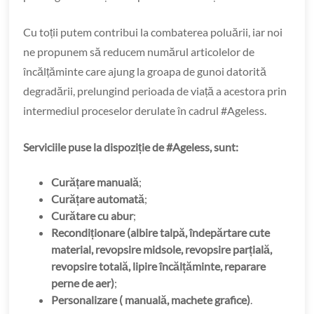
Cu toții putem contribui la combaterea poluării, iar noi
ne propunem să reducem numărul articolelor de
încălțăminte care ajung la groapa de gunoi datorită
degradării, prelungind perioada de viață a acestora prin
intermediul proceselor derulate în cadrul #Ageless.
Serviciile puse la dispoziție de #Ageless, sunt:
Curățare manuală
;
Curățare automată
;
Curătare cu abur
;
Recondiționare (albire talpă, îndepărtare cute
material, revopsire midsole, revopsire parțială,
revopsire totală, lipire încălțăminte, reparare
perne de aer)
;
Personalizare ( manuală, machete grafice)
.