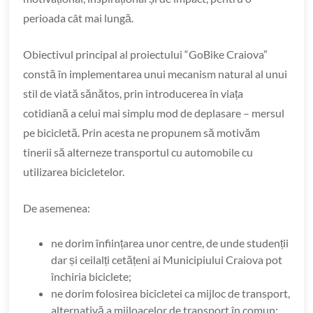
perioada cât mai lungă.
Obiectivul principal al proiectului “GoBike Craiova”
constă în implementarea unui mecanism natural al unui
stil de viată sănătos, prin introducerea în viața
cotidiană a celui mai simplu mod de deplasare – mersul
pe bicicletă. Prin acesta ne propunem să motivăm
tinerii să alterneze transportul cu automobile cu
utilizarea bicicletelor.
De asemenea:
ne dorim înființarea unor centre, de unde studenții
dar și ceilalți cetățeni ai Municipiului Craiova pot
închiria biciclete;
ne dorim folosirea bicicletei ca mijloc de transport,
alternativă a mijloacelor de transport în comun;