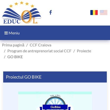
Meniu
Prima pagină
CCF Craiova
Program de antreprenoriat social CCF
Proiecte
GO BIKE
Proiectul GO BIKE