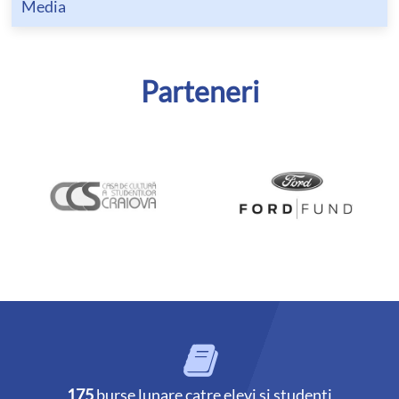
Media
Parteneri
175
burse lunare catre elevi si studenti