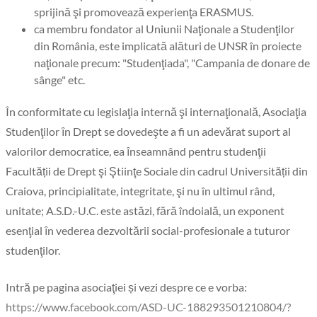
sprijină şi promovează experienţa ERASMUS.
ca membru fondator al Uniunii Naţionale a Studenţilor
din România, este implicată alături de UNSR în proiecte
naţionale precum: "Studenţiada", "Campania de donare de
sânge" etc.
În conformitate cu legislaţia internă şi internaţională, Asociaţia
Studenţilor ȋn Drept se dovedeşte a fi un adevărat suport al
valorilor democratice, ea ȋnseamnând pentru studenţii
Facultӑții de Drept şi Ştiinţe Sociale din cadrul Universitӑții din
Craiova, principialitate, integritate, şi nu în ultimul rând,
unitate; A.S.D.-U.C. este astăzi, fără îndoială, un exponent
esenţial ȋn vederea dezvoltării social-profesionale a tuturor
studenţilor.
Intră pe pagina asociaţiei și vezi despre ce e vorba:
https://www.facebook.com/ASD-UC-188293501210804/?