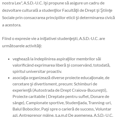
nostra Lex", A.S.D.-U.C. îşi propune să asigure un cadru de
dezvoltare culturală a studenţilor Facultăţii de Drept şi Ştiinţe
Sociale prin consacrarea principiilor eticii şi determinarea civică
a acestora.
Fiind o expresie vie a iniţiativei studenţeşti, A.S.D.-U.C. are
următoarele activităţi:
veghează la îndeplinirea aspiraţiilor membrilor săi
valorificând exprimarea liberă şi conservând, totodată,
spiritul universitar proactiv.
asociaţia organizează diverse proiecte educaţionale, de
cercetare şi divertisment, precum: Schimburi de
experienţă (Autostrada de Drept Craiova-Bucureşti),
Proiecte caritabile ( Dreptate pentru suflet, Donare de
sânge), Campionate sportive, Studenţiada, Tranning-uri,
Balul Bobocilor, Paşi spre o carieră de success, Voluntar
azi, Antreprenor mâine, ş.a.m.d De asemenea, A.S.D.-U.C.